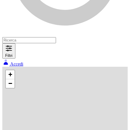
Filtri
Accedi
+
−