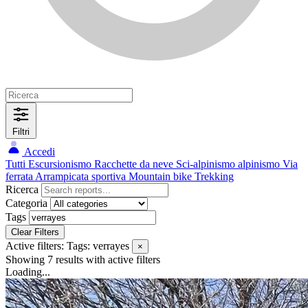
Filtri
Accedi
Tutti
Escursionismo
Racchette da neve
Sci-alpinismo
alpinismo
Via
ferrata
Arrampicata sportiva
Mountain bike
Trekking
Ricerca
Categoria
Tags
Clear Filters
Active filters:
Tags: verrayes
×
Showing 7 results
with active filters
Loading...