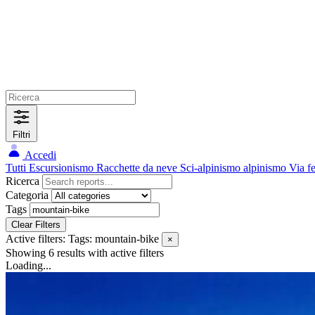
Filtri
Accedi
Tutti
Escursionismo
Racchette da neve
Sci-alpinismo
alpinismo
Via f
Ricerca
Categoria
Tags
Clear Filters
Active filters:
Tags: mountain-bike
×
Showing 6 results
with active filters
Loading...