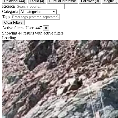
Relazioni (44)
Diario (4)
Punti di interesse
Follower (0)
Seguiti (
Ricerca
Categoria
Tags
Clear Filters
Active filters:
User: 447
×
Showing 44 results
with active filters
Loading...